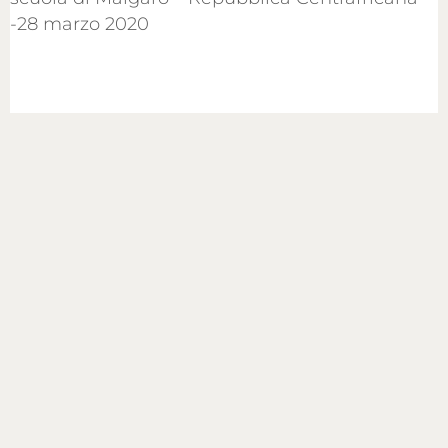
MESSAGGIO DI SUOR ANTONELLA,
DIRETTRICE DELLA SCUOLA DI MAIGARO –
REPUBBLICA CENTRAFRICANA -28 MARZO
2020
;