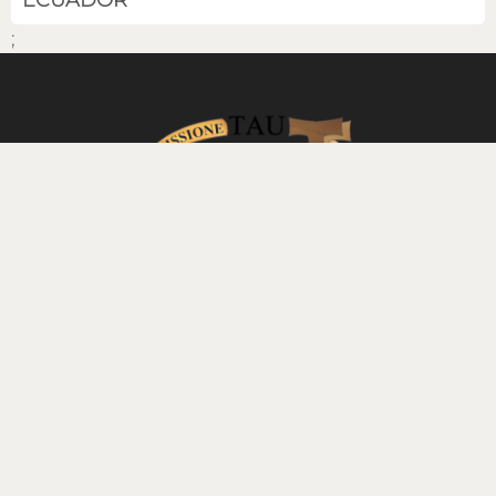
;
Home
/
Onlus
/
Banco Alimentare
/
Missioni
/
Contatti
/
missionetau@fmsc.it
06 90 28 63 29
IBAN:
IT82M0306909606100000112152
© 2026 Sito Base